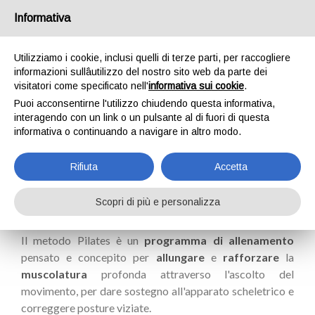
Informativa
Utilizziamo i cookie, inclusi quelli di terze parti, per raccogliere
informazioni sullâutilizzo del nostro sito web da parte dei
visitatori come specificato nell'
informativa sui cookie
.
Puoi acconsentirne l'utilizzo chiudendo questa informativa,
interagendo con un link o un pulsante al di fuori di questa
CORSI PILATES
informativa o continuando a navigare in altro modo.
Rifiuta
Accetta
Scopri di più e personalizza
Il metodo Pilates è un
programma di allenamento
pensato e concepito per
allungare
e
rafforzare
la
muscolatura
profonda attraverso l'ascolto del
movimento, per dare sostegno all'apparato scheletrico e
correggere posture viziate.